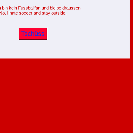
h bin kein Fussballfan und bleibe draussen.
No, I hate soccer and stay outside.
Tschüss